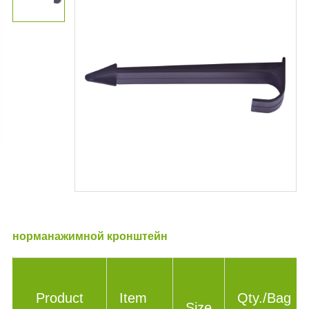
норманажимной кронштейн
Product
Item
Qty./Bag
Size