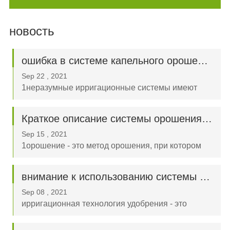
новость
ошибка в системе капельного орошения
Sep 22 , 2021
1неразумные ирригационные системы имеют
низкий объем капельного орошения, что часто не
позволяет пользователям наблюдать за
Краткое описание системы орошения и автоматического пожаротушения
процессом орошения.если поливать воду
Sep 15 , 2021
слишком долго, то это приводит к глубоким
1орошение - это метод орошения, при котором
утечкам и расточительным расходам;Я...
орошаемая вода передается в поле через
систему орошения с помощью давления насоса
внимание к использованию системы орошения
или естественного падения.
Sep 08 , 2021
ирригационная технология удобрения - это
современная Сельскохозяйственная технология,