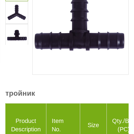
тройник
Product
Item
Qty./Ba
Size
Description
No.
(PC)