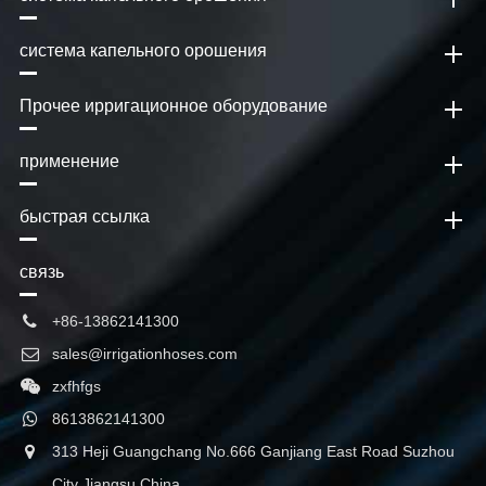
система капельного орошения
Прочее ирригационное оборудование
применение
быстрая ссылка
связь
+86-13862141300
sales@irrigationhoses.com
zxfhfgs
8613862141300
313 Heji Guangchang No.666 Ganjiang East Road Suzhou
City Jiangsu China