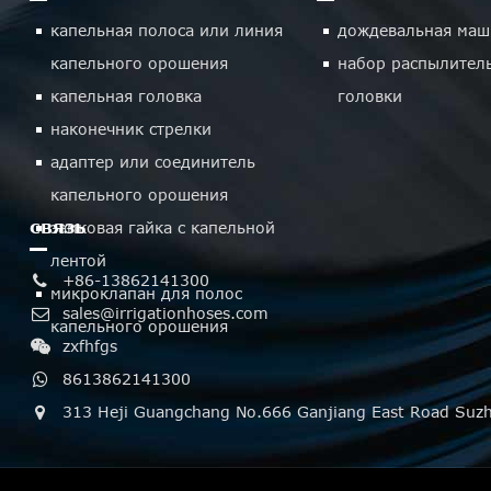
капельная полоса или линия
дождевальная маш
капельного орошения
набор распылител
капельная головка
головки
наконечник стрелки
адаптер или соединитель
капельного орошения
связь
замковая гайка с капельной
лентой
+86-13862141300
микроклапан для полос
sales@irrigationhoses.com
капельного орошения
zxfhfgs
8613862141300
313 Heji Guangchang No.666 Ganjiang East Road Suzh