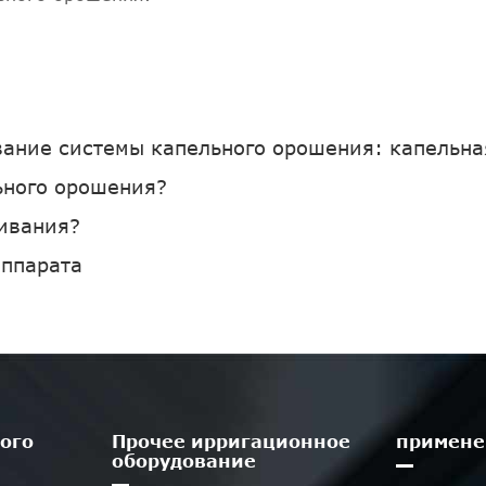
ние системы капельного орошения: капельная 
ьного орошения?
ивания?
аппарата
ого
Прочее ирригационное
примене
оборудование