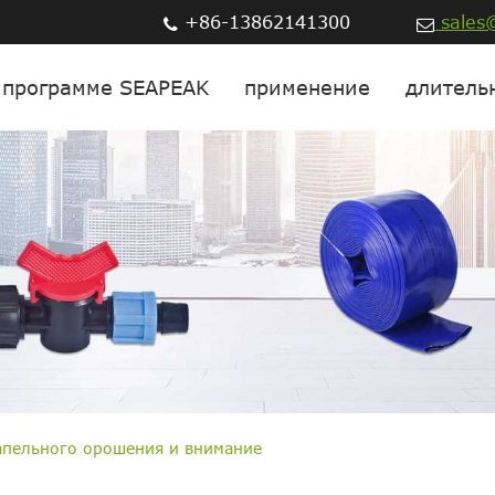
+86-13862141300
sales@
 программе SEAPEAK
применение
длитель
апельного орошения и внимание