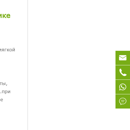
мке
мягкой


ты,
.при
ле
