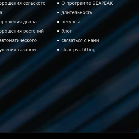
 орошения сельского
О программе SEAPEAK
а
длительность
 орошения двора
ресурсы
 орошения растений
блог
автоматического
связаться с нами
ушения газоном
clear pvc fitting