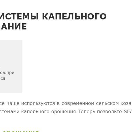
ИСТЕМЫ КАПЕЛЬНОГО
МАНИЕ
о
ров.при
ься
се чаще используются в современном сельском хозя
истемами капельного орошения.Теперь позвольте SE