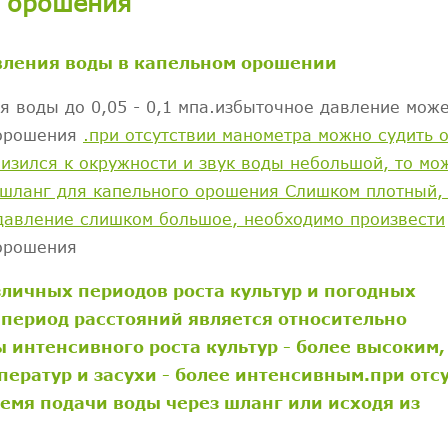
о орошения
авления воды в капельном орошении
я воды до 0,05 - 0,1 мпа.избыточное давление мож
 орошения
.при отсутствии манометра можно судить 
изился к окружности и звук воды небольшой, то мо
и шланг для капельного орошения Слишком плотный, 
 давление слишком большое, необходимо произвести
орошения
зличных периодов роста культур и погодных
 период расстояний является относительно
 интенсивного роста культур - более высоким,
ератур и засухи - более интенсивным.при отс
емя подачи воды через шланг или исходя из