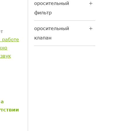
оросительный
фильтр
оросительный
ет
клапан
о работе
жно
звук
 а
утствии